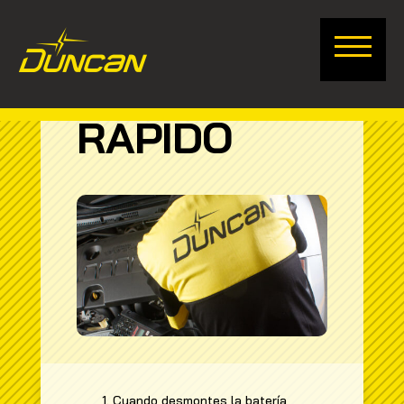
INSTALA TU
BATERÍA:
FÁCIL Y
RÁPIDO
1. Cuando desmontes la batería,